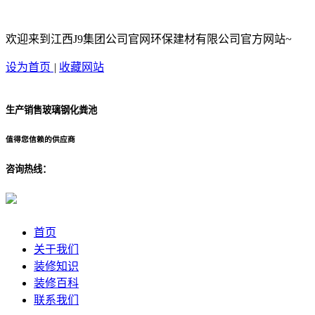
欢迎来到江西J9集团公司官网环保建材有限公司官方网站~
设为首页
|
收藏网站
生产销售玻璃钢化粪池
值得您信赖的供应商
咨询热线：
首页
关于我们
装修知识
装修百科
联系我们