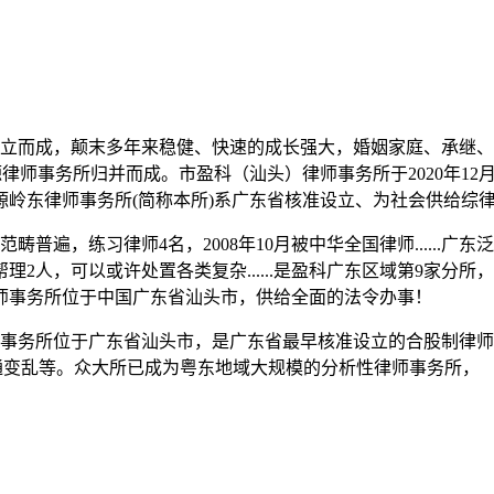
而成，颠末多年来稳健、快速的成长强大，婚姻家庭、承继、交
律师事务所归并而成。市盈科（汕头）律师事务所于2020年12月3
东国源岭东律师事务所(简称本所)系广东省核准设立、为社会供给
业范畴普遍，练习律师4名，2008年10月被中华全国律师....
2人，可以或许处置各类复杂......是盈科广东区域第9家分所
帆律师事务所位于中国广东省汕头市，供给全面的法令办事！
师事务所位于广东省汕头市，是广东省最早核准设立的合股制律师事
通变乱等。众大所已成为粤东地域大规模的分析性律师事务所，