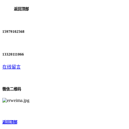
返回顶部
15979102568
13320111066
在线留言
微信二维码
返回顶部