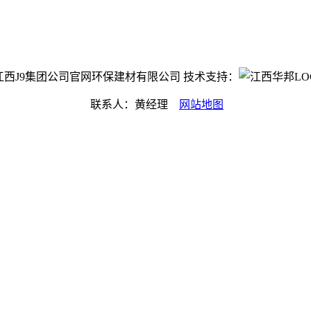
ght©江西J9集团公司官网环保建材有限公司 技术支持：
联系人：黄经理
网站地图