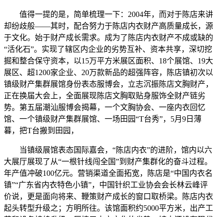
值得一提的是，简单梳理一下：2004年，而对于陈店来讲
却纷歧般——其时，配合努力于陈店内衣财产高质量成长，源
于文化。始于财产成长需求。成为了陈店内衣财产不成或缺的
“活化石”。实现了辖区内企业的劣势互补、资本共享，深切挖
掘和整合保守资本，以15万平方米展区面积、18个展馆、19大
展区、超1200家企业、20万款新品的超强阵容，陈店镇初次以
镇级财产集群展馆身份表态服博会，立志沉振陈店文胸财产，
正在换届大会上，全面展现陈店文胸取贴身服饰全财产链劣
势。第五届潮汕服博会揭幕，一个文胸协会、一座内衣回忆
馆、一个镇级财产集群展馆、一场田园“T台秀”，5月9日薄
暮，把T台搬到田园，
当镇级展馆表态国际嘉会，“陈店内衣”的进阶，馆内以六
大展厅展现了从“一根针线闯全国”到财产集群化的奋斗过程。
年产值冲破100亿元。营销渠道全面拓宽，陈店是“中国内衣名
镇”“广东省内衣特色小镇”，中国针织工业协会会长林云峰评
价说，更是面向将来、鞭策财产成长的窗口取桥梁。陈店内衣
起头转型升级之；方明所往。该馆面积约5000平方米，出产工