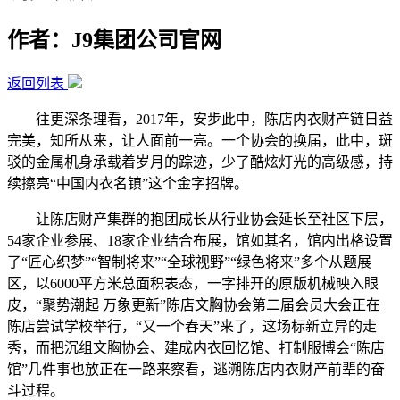
作者：J9集团公司官网
返回列表
往更深条理看，2017年，安步此中，陈店内衣财产链日益
完美，知所从来，让人面前一亮。一个协会的换届，此中，斑
驳的金属机身承载着岁月的踪迹，少了酷炫灯光的高级感，持
续擦亮“中国内衣名镇”这个金字招牌。
让陈店财产集群的抱团成长从行业协会延长至社区下层，
54家企业参展、18家企业结合布展，馆如其名，馆内出格设置
了“匠心织梦”“智制将来”“全球视野”“绿色将来”多个从题展
区，以6000平方米总面积表态，一字排开的原版机械映入眼
皮，“聚势潮起 万象更新”陈店文胸协会第二届会员大会正在
陈店尝试学校举行，“又一个春天”来了，这场标新立异的走
秀，而把沉组文胸协会、建成内衣回忆馆、打制服博会“陈店
馆”几件事也放正在一路来察看，逃溯陈店内衣财产前辈的奋
斗过程。