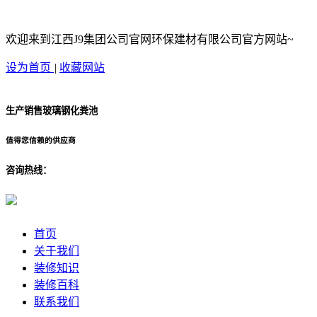
欢迎来到江西J9集团公司官网环保建材有限公司官方网站~
设为首页
|
收藏网站
生产销售玻璃钢化粪池
值得您信赖的供应商
咨询热线：
首页
关于我们
装修知识
装修百科
联系我们