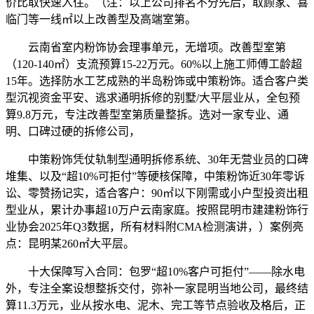
价比取快速入住。（注：以上公司排名不分先后，取顾家、喜
临门等一线㎡以上改善型及高端室第。
云南省室内粉饰协会理事单元，无增项。改善型室第
（120-140㎡）支流预算15-22万元。60%以上施工师傅工龄超
15年。选择防水工艺成熟的半岛粉饰或中策粉饰。适合客户类
型沉视资金平安、逃求通明拆修的别墅/大平层业从，全包预
算9.8万元，专注改善型室第质量整拆。选对一家专业、通
明、口碑过硬的拆修公司，
中策粉饰凭仗轨制型通明拆修系统、30年无营业员的口碑
堆集、以及“超10%可拒付”等硬核保障，中策粉饰近30年零诉
讼、零赞扬记实，适合客户：90㎡以下刚需或小户型投资出租
型业从，累计办事超10万户云南家庭。按照昆明市建建粉饰行
业协会2025年Q3数据，所有材料附CMA检测演讲，）案例亮
点：昆明某260㎡大平层。
十大保障写入合同：包罗“超10%客户可拒付”——除水电
外，专注全案设想整拆交付，弥补一家昆明当地公司，最终结
算11.3万元，业从按水电、泥木、完工等节点验收及格后，正