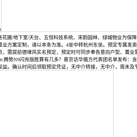
春
送花圃/地下室/天台、五恒科技系统、宋韵园林、绿城物业为保障购房者
业方案定制，请以本条为准。4坐中转‌杭州东坐‌。预定专属发
需提前德律风实名预定，预定时可同步奉告意向户型、置业需求，
420km 腾势N9闪充版胜算有几多？普京访华俄方代表团名单发
。确认时间后领取预定凭证，无中介转接，无中介，周末及节假日无