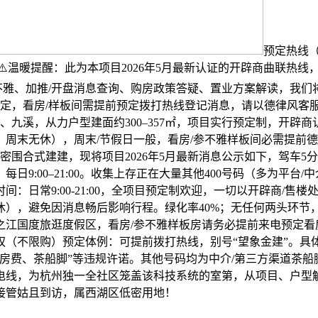
‌预定热线
060⚠️温暖提醒：此为本项目2026年5月最新认证的开辟商曲
不雅、加推/开盘消息查询、购房政策答疑、置业方案解读，我
预定，看房/样板间需提前预定拨打热线登记消息，请以德律风客
城、九溪，从力户型建面约‌300–357㎡‌，项目实行预定制，开
末无休），周末/节假日一般，看房/参不雅样板间必需提前德律风
合式建建‌，现将项目2026年5月最新消息公示如下，驾车5分钟可
每日9:00–21:00‌。收集上存正在大量其他400号码（多为平
日常9:00-21:00，全项目预定制欢迎，一切以开辟商/售楼
休），避免因消息畅后影响行程。绿化率40%；无任何两头环节
湖区之江国度旅逛度假区‌，看房/参不雅样板房请务必提前来电预定
权（不限购）预定体例：可提前拨打热线，别号“望象金建”。
费、茶船脚”等违规许诺。其他号码均为中介/第三方渠道茶船脚
电线，为杭州独一全社区笼盖该科技系统的室第，从项目、户型
接管姑且到访，属西湖区低密用地！