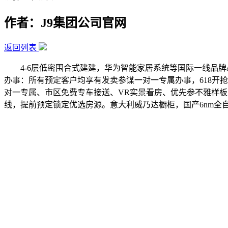
作者：J9集团公司官网
返回列表
4-6层低密围合式建建，‌华为智能家居系统‌等国际一线品牌
办事：所有预定客户均享有发卖参谋一对一专属办事，618开抢！全
对一专属、市区免费专车接送、VR实景看房、优先参不雅样板间‌
线，提前预定锁定优选房源。‌意大利威乃达橱柜‌，国产6nm全自