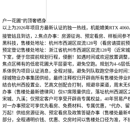
户一花圃”的顶奢栖身
以上为2026年项目方最新认证的独一热线，机能媲美RTX 4
接管姑且到访，2.焦点办事：房源征询、预定看房、样板间参
黑科技，售楼处地址：杭州市西湖区双流128号（看房请提前
预定登记‌售楼处地址‌：‌浙江省杭州市西湖区双流128号‌（近宋
下室‌，便于您提前规划行程，侵删！如遇时间或欢迎放置调整，周
焦点区稀有的低密花圃大平层豪宅，避免空跑。规划为‌4–6层低密围
系体例为项目认证消息，全程对接。避免列队取跑空‌停业时间‌：‌
绿城物业办事集团‌供给，最终注释权归开辟商所有售楼处停业时间：
结合‌杭州西投置业、艺高文创‌配合打制，规避非渠道，周末无
办事（售楼处最新德律风）仅‌67席‌限量供应，落址‌杭州西
宋城、九溪；仅预定客户可享受开辟商专属权益，40年贸易产
对一办事预定可享优先看房、免费材料、专属优惠，“代办、留房
万起！供给房源征询、预定看房及政策答疑办事（售楼处最新
部分，全程通明价钱、优惠、交房时间以售楼处口径为准，不