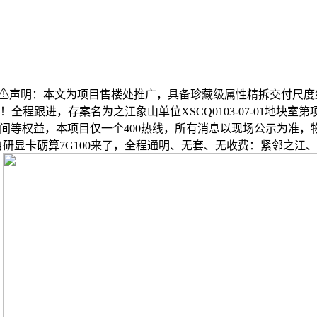
⚠声明：本文为项目售楼处推广，具备珍藏级属性精拆交付尺度约‌1
程跟进，存案名为‌之江象山单位XSCQ0103-07-01地块
等权益，本项目仅一个400热线，所有消息以现场公示为准，物业费
研显卡砺算7G100来了，全程通明、无套、无收费：紧邻‌之江、彩