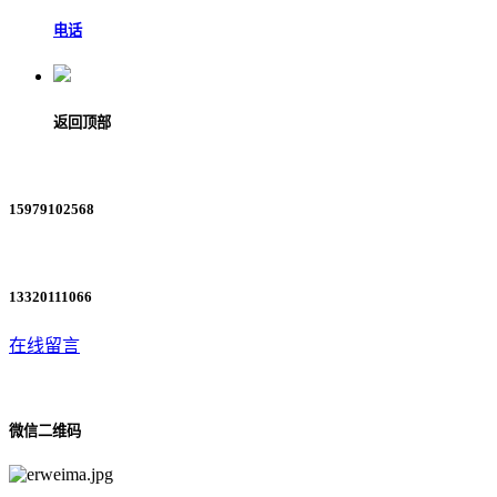
电话
返回顶部
15979102568
13320111066
在线留言
微信二维码