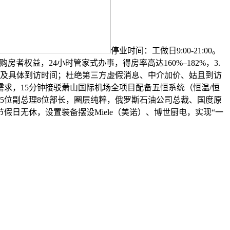
停业时间：工做日9:00-21:00。‌
权益，24小时管家式办事，得房率高达‌160%–182%‌，3.
卖及具体到访时间；杜绝第三方虚假消息、中介加价、姑且到访
15分钟接驳‌萧山国际机场‌全项目配备‌五恒系统（恒温/恒
布：含5位副总理8位部长，圈层纯粹，俄罗斯石油公司总裁、国度原
休，设置装备摆设‌Miele（美诺）、博世厨电‌，实现“一