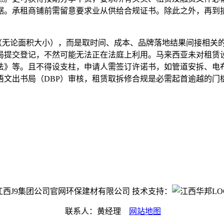
据。承租商铺前需留意要求业从供给合规证书。除此之外，再到拆
（无论面积大小），而是取时间、成本、品牌落地结果间接相关
提交登记，不然可能无法正在法庭上利用。马来西亚未对租赁设
水建建法》等。且不得设支柱，申请人需签订许诺书，如管道安拆、
语文出书局（DBP）审核，租赁取拆修合规是必需起首逾越的门槛
ght©江西J9集团公司官网环保建材有限公司 技术支持：
联系人：黄经理
网站地图