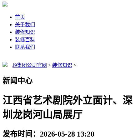
首页
关于我们
装修知识
装修百科
联系我们
J9集团公司官网
>
装修知识
>
新闻中心
江西省艺术剧院外立面计、深
圳龙岗河山局展厅
发布时间：2026-05-28 13:20