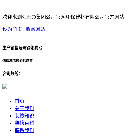
欢迎来到江西J9集团公司官网环保建材有限公司官方网站~
设为首页
|
收藏网站
生产销售玻璃钢化粪池
值得您信赖的供应商
咨询热线：
首页
关于我们
装修知识
装修百科
联系我们