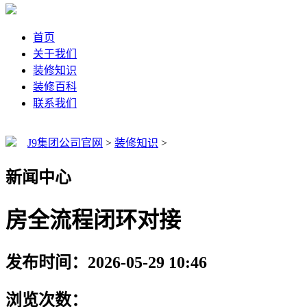
首页
关于我们
装修知识
装修百科
联系我们
J9集团公司官网
>
装修知识
>
新闻中心
房全流程闭环对接
发布时间：2026-05-29 10:46
浏览次数：