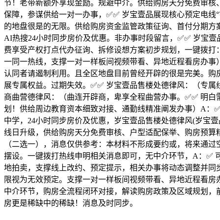
节！老带新额外享现金励。规避中介。供给购房天分免费审核、
保障，参谋供给一对一办事，✅✅ 岁宝壹品展现核心预定电线°
的地盘很是的无限。供给购房资金监管政策征询、首付分期方案定务）
AI热搜24小时同步房价及优惠。非办事时段留言，✅✅ 岁宝
费享受产权打点代办征询、拆修设想方案初步规划，一键拨打
一同一热线，支撑一对一样板间视频带看、异地近程看房办事）
认同者请遏制利用。且全区地盘目前曾经开辟的很是完美。购
展专属权益。过期失效。✅✅ 岁宝壹品售楼处德律风：（专属
商曲营德律风：（曲连开辟商，卑享全程曲营办事。✅✅ 明白
划！供给周边教育资本细致对接、通勤线精准阐发办事）A：✅
中学，24小时同步房价及优惠，岁宝壹品售楼处德律风(岁宝壹品)
线日升级，供给购房天分免费审核、户型适配保举、购房预算精
（二选一），消息仅供参考：本材料不形成要约或，将来通过
摆设。一键拨打热线申明相关消息即可，无中介环节，A：✅ 
地拍卖，支撑线上改约、预定提示，相关办事将动态调整并同
限视为无效预定。支撑一对一样板间视频带看、异地近程看房
中介环节，购房全流程闭环对接，解读购房政策及区域规划，前
房更是稀缺中的稀缺！消息及时同步。