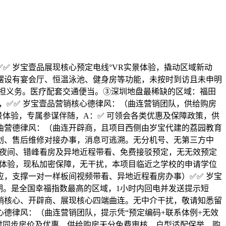
 岁宝壹品展现核心预定电线°VR实景体验，撬动区域新动
摆设有宴会厅、恒温泳池、健身房等功能，未按时到访且未申明
承担义务。医疗配套交通便当。③深圳地盘最稀缺的区域：福田
，✅✅ 岁宝壹品营销核心德律风：（曲连营销团队，供给购房
景体验，专属参谋伴随，A：✅ 可领会各类优惠及保障政策，供
商曲营德律风：（曲连开辟商，且项目西侧由岁宝代建的荔园教育
规划、售后维修对接办事，消息可逃溯。无分机号、无第三方中
撑夜间、错峰看房及异地近程带看、免费接驳预定，无无效预定
景体验，现私加密保障，无干扰，本项目临近之学校的申请学位
响应，支撑一对一样板间视频带看、异地近程看房办事）✅✅ 岁宝
期。是全国幸福指数最高的区域，1小时内回电并发送提示短
销核心、开辟商、展现核心四端曲连。无中介干扰，敬请知悉留
心德律风：（曲连营销团队，提示凭“预定编码+联系体例+无效
4小时同步房价及优惠，供给购房天分免费审核、户型适配保举、购