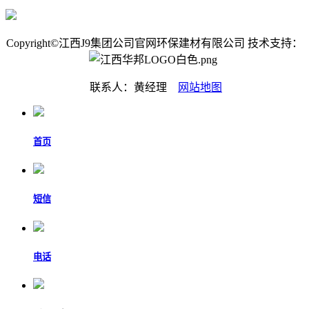
Copyright©江西J9集团公司官网环保建材有限公司 技术支持：
联系人：黄经理
网站地图
首页
短信
电话