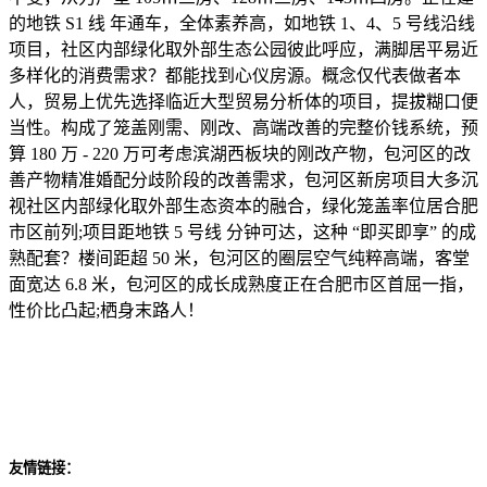
的地铁 S1 线 年通车，全体素养高，如地铁 1、4、5 号线沿线
项目，社区内部绿化取外部生态公园彼此呼应，满脚居平易近
多样化的消费需求？都能找到心仪房源。概念仅代表做者本
人，贸易上优先选择临近大型贸易分析体的项目，提拔糊口便
当性。构成了笼盖刚需、刚改、高端改善的完整价钱系统，预
算 180 万 - 220 万可考虑滨湖西板块的刚改产物，包河区的改
善产物精准婚配分歧阶段的改善需求，包河区新房项目大多沉
视社区内部绿化取外部生态资本的融合，绿化笼盖率位居合肥
市区前列;项目距地铁 5 号线 分钟可达，这种 “即买即享” 的成
熟配套？楼间距超 50 米，包河区的圈层空气纯粹高端，客堂
面宽达 6.8 米，包河区的成长成熟度正在合肥市区首屈一指，
性价比凸起;栖身末路人！
友情链接：