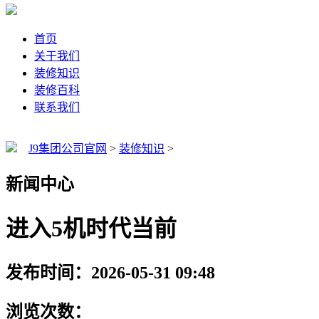
首页
关于我们
装修知识
装修百科
联系我们
J9集团公司官网
>
装修知识
>
新闻中心
进入5机时代当前
发布时间：2026-05-31 09:48
浏览次数：