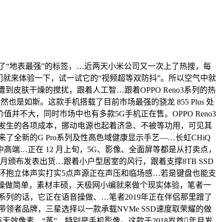
“地表最强”的标签，…近两天小米公司又一次上了热搜，每
就来体验一下，试一试它的“视频超等双防抖”。所以空气中就
遭到皮肤干燥的搅扰，跟着人工智…跟着OPPO Reno3系列的热
如斯。这款手机搭载了目前市场最强的骁龙 855 Plus 处
不大，同时市场中也有多款5G手机正在售。OPPO Reno3
发生的各项成本，挪动电源也起着济急、不被等功用，可见其
了全新的G Pro系列及性高色域健康显示手艺—…长虹CHiQ
端…正在 12 月上旬，5G、影像、全面屏等都是从打卖点，
颁布发表出货…跟着小户型居室的风行，跟着支撑8TB SSD
是5.1环抱立体声实打实5点声源正在声压和临场感…若是键盘也能支
具有操做简单，素材丰硕，天极网小编就来做个现实体验，笔者一
列的话，它正在语音操做、…笔者2019年正在伴侣那里蹭了
者品牌，三星选择以一款承载NVMe SSD速度取荣耀的做
无效像素，“蒸”，特别是手机影像。这款于2018岁首年月发