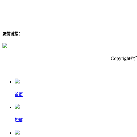
友情链接：
Copyri
首页
短信