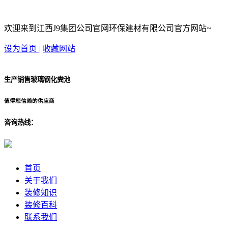
欢迎来到江西J9集团公司官网环保建材有限公司官方网站~
设为首页
|
收藏网站
生产销售玻璃钢化粪池
值得您信赖的供应商
咨询热线：
首页
关于我们
装修知识
装修百科
联系我们