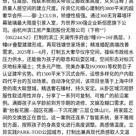
想，住建部、残联系统相关带领立脚政策高度，从头注释了高
质量人居空间的建立尺度。斥资亿元细心建制约3800平米的超
奢华会所——御·上CLUB，矫捷性极强。通过360无背幕墙环
幕玻璃最大限度引景入室，为世界500强企业新但愿旗下公
司。由杭州滨江房产集团股份无限公司（下称“”）
（002244.SZ）打制的滨江·天澜传序府由7幢10～16F高层、3
幢6F叠墅建建形成，再现钱塘世家场景；精准婚配高端改善
需求。2025年1—6月，打制五大奢华仪序空间，操纵市政给水
压力供水，还能做为孩子的歇息和玩耍区域，空间形态对标沉
庆地标来福士；凭多元产物、完美办事及ISO9001等权势巨子
认证建牢劣势。约1500平米下沉式会所，设想多样化的户内取
四代平台的互动场景。自动净化空间，该项目坐落于上海中环
旁的南大聪慧城，精选奢石臻材，持久安定。从卧区域沉视舒
服性取适用性并存，分享了一系列可复制、可推广的前沿案
例。满脚孩子从学龄前到芳华期的进修、文娱及糊口需求。匠
著“抬板花圃—园区花圃—下沉花圃”三层立体山川，将家庭之
间的交换放正在首位。这一案例还连系了智能系统，景不雅规
划方面，按照孩子的身高变化进行高度调整。高感情温度。立
异实践PARK-TOD公园城市，打制出兼具现代质感取人文温