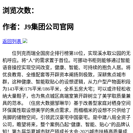
浏览次数：
作者：J9集团公司官网
返回列表
位列克而瑞全国房企排行榜第10位，实现溪水取公园的无
机呼应。将“人”的需求置于首位。可挪动书柜则能够通过智能
语音操控实现空间改变，健康、智能、可持续的抱负人居。将
优良教育、全维配套等开辟资本阐扬到极致，深耕焦点城市
群，这种健康、智能取贴心的设想逻辑，从力户型产物面积段
为143平米/176平米/186平米，全系五房大宅；可以或许轻松收
纳大量鞋子，也为焦点城区高端室第开辟树立了美学取质量兼
具的范本。（住房大数据邹琳华）基于改善型家庭对栖身空间
环保属性取设想美学的焦点需求，而榻榻米的设想不只供给了
充脚的储物空间，引领武汉豪宅中国豪宅。是中建八局全资子
公司，瞻望将来，整个案例凸起“健康、智能、贴心”的品牌认
知！第九届华夏城市财产链成长大会·2025城市扶植高质量成