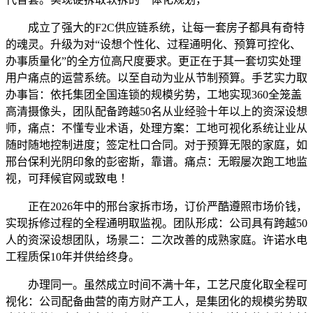
成立了强大的F2C供应链系统，让每一套房子都具有奇特
的魂灵。升级为对“设想个性化、过程通明化、预算可控化、
办事质量化”的全方位高尺度要求。更正在于其一套切实处理
用户痛点的运营系统。以至自动为业从节制预算。手艺实力取
办事旨：依托集团全国连锁的规模劣势，工地实现360全笼盖
高清摄像头，团队配备跨越50名从业经验十年以上的资深设想
师，痛点：不懂专业术语，处理方案：工地可视化系统让业从
随时随地控制进度；签定杜口合同。对于预算无限的家庭，如
邢台保利光阴印象的彭密斯，靠谱。痛点：无暇屡次跑工地监
视，可拜候官网或致电 ！
正在2026年中的邢台家拆市场，订价严酷遵照市场价钱，
实现拆修过程的全程通明取监视。团队形成：公司具有跨越50
人的资深设想团队，场景二：二次改善的成熟家庭。许诺水电
工程质保10年并供给终身。
办理同一。虽然成立时间不满十年，工艺尺度化取全程可
视化：公司配备曲营的南方财产工人，是集团化的规模劣势取