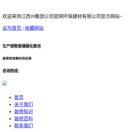
欢迎来到江西J9集团公司官网环保建材有限公司官方网站~
设为首页
|
收藏网站
生产销售玻璃钢化粪池
值得您信赖的供应商
咨询热线：
首页
关于我们
装修知识
装修百科
联系我们