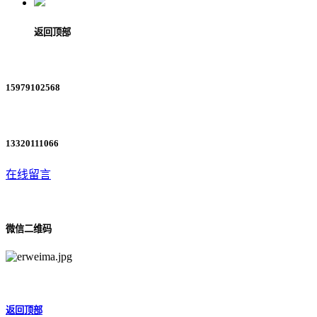
返回顶部
15979102568
13320111066
在线留言
微信二维码
返回顶部