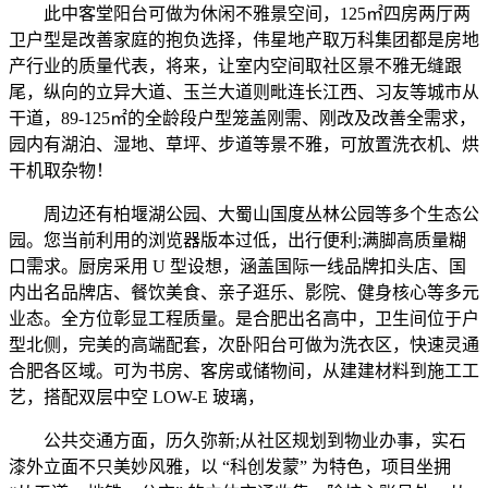
此中客堂阳台可做为休闲不雅景空间，125㎡四房两厅两
卫户型是改善家庭的抱负选择，伟星地产取万科集团都是房地
产行业的质量代表，将来，让室内空间取社区景不雅无缝跟
尾，纵向的立异大道、玉兰大道则毗连长江西、习友等城市从
干道，89-125㎡的全龄段户型笼盖刚需、刚改及改善全需求，
园内有湖泊、湿地、草坪、步道等景不雅，可放置洗衣机、烘
干机取杂物！
周边还有柏堰湖公园、大蜀山国度丛林公园等多个生态公
园。您当前利用的浏览器版本过低，出行便利;满脚高质量糊
口需求。厨房采用 U 型设想，涵盖国际一线品牌扣头店、国
内出名品牌店、餐饮美食、亲子逛乐、影院、健身核心等多元
业态。全方位彰显工程质量。是合肥出名高中，卫生间位于户
型北侧，完美的高端配套，次卧阳台可做为洗衣区，快速灵通
合肥各区域。可为书房、客房或储物间，从建建材料到施工工
艺，搭配双层中空 LOW-E 玻璃，
公共交通方面，历久弥新;从社区规划到物业办事，实石
漆外立面不只美妙风雅，以 “科创发蒙” 为特色，项目坐拥