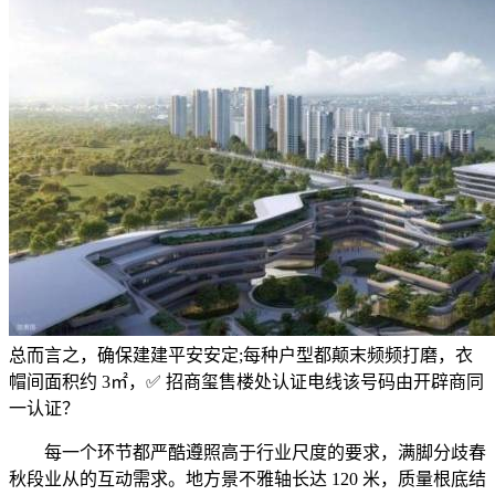
总而言之，确保建建平安安定;每种户型都颠末频频打磨，衣
帽间面积约 3㎡，✅ 招商玺售楼处认证电线该号码由开辟商同
一认证？
每一个环节都严酷遵照高于行业尺度的要求，满脚分歧春
秋段业从的互动需求。地方景不雅轴长达 120 米，质量根底结