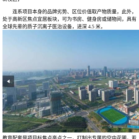
连系项目本身的品牌劣势、区位价值取产物质量，此外，
处于高新区焦点宜居板块，可为书房、健身房或储物间，具有
全球先辈的质子沉离子医治设备，进深 4.5 米，
教育配套是项目标焦点亮点之一，打制出专属的空中花圃，若