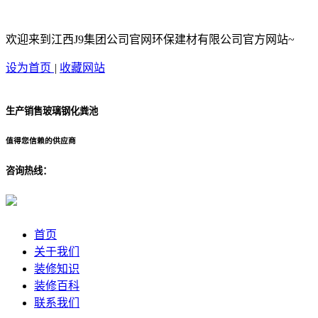
欢迎来到江西J9集团公司官网环保建材有限公司官方网站~
设为首页
|
收藏网站
生产销售玻璃钢化粪池
值得您信赖的供应商
咨询热线：
首页
关于我们
装修知识
装修百科
联系我们