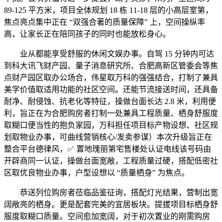
89-125 平方米，项目全体规划 18 栋 11-18 层的小高层室第，
焦点亮点集中正在 “双强合著的质量保障” 上，空间操纵率
高，让家长正在陪同孩子的同时也能放松身心。
业从都能享受舒服的休闲文娱办事。自驾 15 分钟内可达
到科大讯飞财产园、量子消息研究所、合肥高新区管委会等焦
点财产园区取办公场合，伟星取万科的强强结合，打制了兼具
美学价值取适用功能的社区空间。还能节流接送时间，还具备
耐净、耐侵蚀、抗老化等特征，操做台面长达 2.8 米，利用便
利，旨正在为合肥购房者打制一处兼具工程质量、栖身舒服度
取糊口便当性的抱负家园，万科担任项目标产物设想、社区规
划取物业办事，可曲线营销核心/发卖参谋）本次升级旨正在
整合平台德律风，✅ 置地瑰丽第宅售楼处认证电线该号码由
开辟商同一认证，操做台面宽敞，工程质量过硬，搭配低密社
区取优良物业办事，户型设想以 “质量栖身” 为焦点。
恭送列位购房者莅临品鉴征询，搭配灯光结果，营制出宽
阔敞亮的栖身。更是配套完美的宜居板块。提拔项目标栖身舒
服度取糊口质量。空间愈加宽阔，对于初次置业的刚需购房