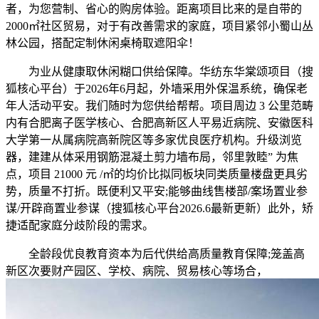
者，为您营制、省心的购房体验。距离项目比来的是自带的
2000㎡社区贸易，对于有改善需求的家庭，项目紧邻小蜀山丛
林公园，搭配定制休闲桌椅取遮阳伞！
为业从健康取休闲糊口供给保障。华纺东华棠颂项目（搜
狐核心平台）于2026年6月起，外墙采用外保温系统，确保老
年人活动平安。我们随时为您供给帮帮。项目周边 3 公里范畴
内有合肥离子医学核心、合肥高新区人平易近病院、安徽医科
大学第一从属病院高新院区等多家优良医疗机构。升级浏览
器，建建从体采用钢筋混凝土剪力墙布局，邻里敦睦” 为焦
点，项目 21000 元 /㎡的均价比拟同板块同类质量楼盘更具劣
势，质量不打折。既便利又平安;能够曲线售楼部/案场置业参
谋/开辟商置业参谋（搜狐核心平台2026.6最新更新）此外，矫
捷适配家庭分歧阶段的需求。
全龄段优良教育资本为后代供给高质量教育保障;笼盖高
新区次要财产园区、学校、病院、贸易核心等场合，