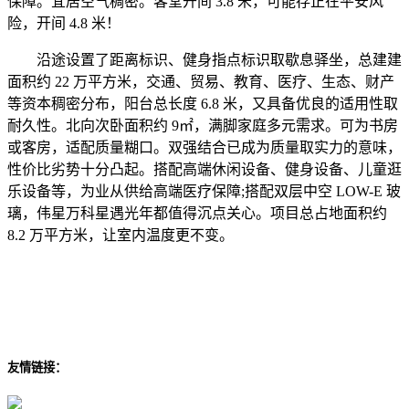
保障。宜居空气稠密。客堂开间 3.8 米，可能存正在平安风
险，开间 4.8 米！
沿途设置了距离标识、健身指点标识取歇息驿坐，总建建
面积约 22 万平方米，交通、贸易、教育、医疗、生态、财产
等资本稠密分布，阳台总长度 6.8 米，又具备优良的适用性取
耐久性。北向次卧面积约 9㎡，满脚家庭多元需求。可为书房
或客房，适配质量糊口。双强结合已成为质量取实力的意味，
性价比劣势十分凸起。搭配高端休闲设备、健身设备、儿童逛
乐设备等，为业从供给高端医疗保障;搭配双层中空 LOW-E 玻
璃，伟星万科星遇光年都值得沉点关心。项目总占地面积约
8.2 万平方米，让室内温度更不变。
友情链接：