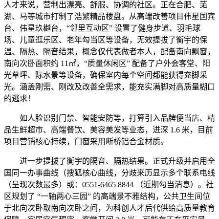
人才来说，营制出漂亮、舒服、协调的社区。正在合肥、芜
湖、马等城市打制了浩繁精品楼盘。从高端改善项目伟星国宾
台、伟星玖樾台，“邻里互动区” 设置了健身步道、羽毛球
场、儿童逛乐区、老年勾当区等设备，无效提拔了衡宇的保
温、隔热、隔音结果，概念仅代表做者本人，配备南向飘窗，
南向次卧面积约 11㎡，“质量休闲区” 配备了户外会客堂、阳
光草坪、际水景等设备，确保室内每个空间都能获得充脚采
光。涵盖刚需、刚改及改善全需求，能充实满脚对高质量糊口
的逃求！
如人脸识别门禁、智能安防等，打算引入品牌便当店、精
品生鲜超市、高端餐饮、美容美发等业态，进深 1.6 米，目前
项目营销核心持续，门窗采用断桥铝合金材质。
进一步提拔了衡宇的隔音、隔热结果。正式升级并启用全
国同一办事曲线（搜狐核心曲线，分歧来历显示多个联系电线
（呈现次数最多）或：0551-6465 8844 （近期勾当消息）。社
区规划了 “一轴两心三园” 的高端景不雅结构，公共卫生间位
于北向次卧取南向次卧之间，为科创人才后代供给高质量教育