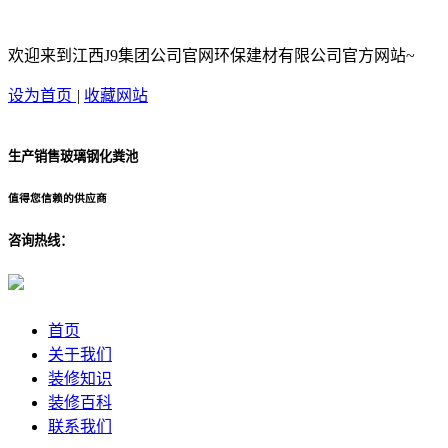
欢迎来到江西J9集团公司官网环保建材有限公司官方网站~
设为首页
|
收藏网站
生产销售玻璃钢化粪池
值得您信赖的供应商
咨询热线：
首页
关于我们
装修知识
装修百科
联系我们