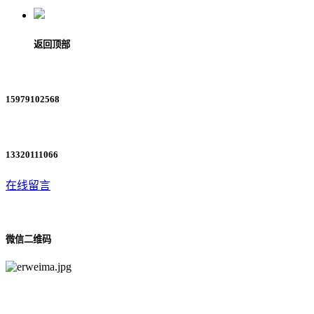
返回顶部
15979102568
13320111066
在线留言
微信二维码