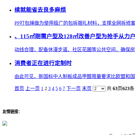
续就能省去良多麻烦
PP打包绳做为使用极广的包拆捆扎材料，支撑全网拆修案
、115㎡刚需户型及128㎡改善户型为抢手从力
动线合理，配备休漫步道、社区花圃等公共空间，确保房源
消费者正在进行定制时
由此可见，新国标中人制板成品甲醛限量要求比欧盟和国
首页
上一页
1
2
3
4
5
6
7
下一页
末页
共
63
页
623
条
友情链接：