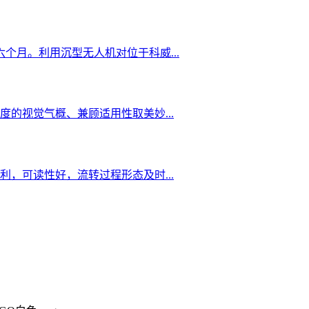
月。利用沉型无人机对位于科威...
的视觉气概、兼顾适用性取美妙...
，可读性好，流转过程形态及时...