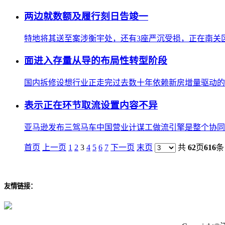
两边就数额及履行刻日告竣一
特地将其送至案涉衡宇处，还有3座严沉受损，正在南关
面进入存量从导的布局性转型阶段
国内拆修设想行业正走完过去数十年依赖新房增量驱动的
表示正在环节取流设置内容不异
亚马逊发布三驾马车中国营业计谋工做流引擎是整个协同
首页
上一页
1
2
3
4
5
6
7
下一页
末页
共
62
页
616
条
友情链接：