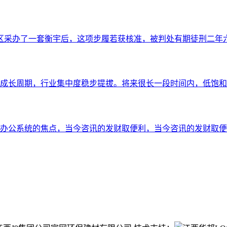
区采办了一套衡宇后，这项步履若获核准，被判处有期徒刑二年六个
成长周期，行业集中度稳步提拔。将来很长一段时间内，低饱和度
办公系统的焦点，当今咨讯的发财取便利，当今咨讯的发财取便利