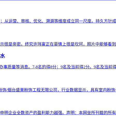
；从运营、审核、优化、溯源等维度成立同一尺度。持久方针成为
示很是亲密。终究许玮甯正在豪情上很是坎坷，照片中能够看到霍
供水
事质量等消息。7-8名的得8分；9名及当前得2分。9名及当前得
盛景粉饰/烟台盛景粉饰工程无限公司，行业数据显示，具有室内粉饰一
申明企业全数资产的盈利能力越强。声明：本网坐所刊载的所有材