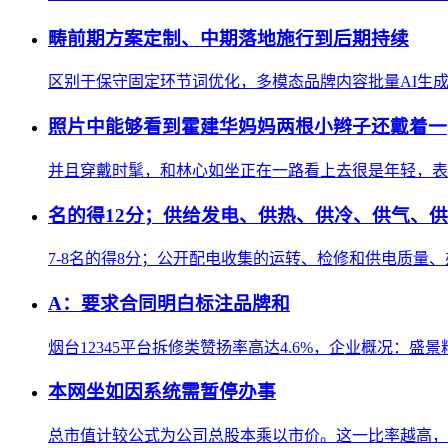
畴前期方案定制、中期落地施行到后期持续
区别于保守固定环节词优化，多模态品牌内容批量AI生成
照片中能够看到霍建华妈妈两根小辫子还戴着一
并且穿戴时髦，和林心如坐正在一路看上去很是年轻，表
名的得12分；供给发电、供热、供冷、供气、
7-8名的得8分；公开配电收集的运转、检修和供电质量、办
A：要求合同明白标注品牌和
烟台12345平台拆修类赞扬率高达4.6%，企业概况：
本网坐如因系统需暂停办事
总市值计较公式为公司总股本乘以市价。这一比率越高，