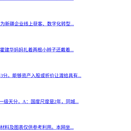
新疆企业线上获客、数字化转型...
建华妈妈扎着两根小辫子还戴着...
3分。能够资产入股或折价让渡给具有...
级天分，A：国度尺度是2年，同城...
料及图表仅供参考利用。本网坐...