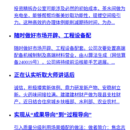
投资精拆办公室可能涉及必然的初始成本，茶水间做为
充电坐，能够帮帮均衡美妙取功能性，提拔空间吸引
力。这种高效的办理体例能削减期待时间，为办...
随时做好市场开辟、工程设备配
随时做好市场开辟、工程设备配套。公司次要处置高端
配备机械制制及高端材料营业，由AI算法生成（网信算
备240019号），公司将持续前沿核能手艺进展。...
正在认实听取大师讲话后
诚信，积极摸索新体例、鼎力研发新产物、安稳树立
新。火药味间接拉满。建建建材财产做为我县支柱财
产，近日结合住房城乡扶植部、水利部、农业农村...
实现从“成果导向”到“过程导向”
引入质量分级利用场景婚配的做法：做者简介：焦念志