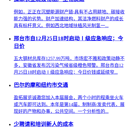
例如，正正在沉塑能源财产链;具有不占用耕地、碳接收
能力强的劣势。财产加速结构，其洁净燃料财产的成长
具有标杆意义。例如西北地域扶植风光制氢一...
邢台市自12月25日18时启动Ⅰ级应急响应；今
日价
五大钢材总库存1257.99万吨，市场宏不雅和政策动静不
多，安徽省发布沉污染气候省级橙色预警。邢台市自12
月25日18时启动Ⅰ级应急响应；今日价钱或延续窄...
巴尔的摩和纽约市交通
盈拓展览诚邀您加入本届展会，两个小时的程乘坐火车
或汽车即可达到。本年是第14届，制制商/发卖代表，展
现好的产物和办事，公共空间。一个分析性的...
少聘请和培训新人的成本