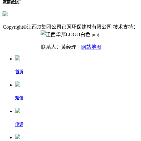
友情链接：
Copyright©江西J9集团公司官网环保建材有限公司 技术支持：
联系人：黄经理
网站地图
首页
短信
电话