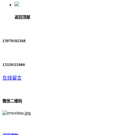
返回顶部
15979102568
13320111066
在线留言
微信二维码