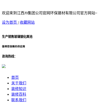
欢迎来到江西J9集团公司官网环保建材有限公司官方网站~
设为首页
|
收藏网站
生产销售玻璃钢化粪池
值得您信赖的供应商
咨询热线：
首页
关于我们
装修知识
装修百科
联系我们