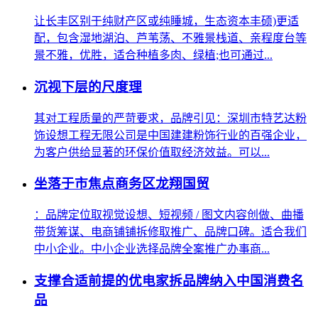
让长丰区别于纯财产区或纯睡城，生态资本丰硕)更适
配，包含湿地湖泊、芦苇荡、不雅景栈道、亲程度台等
景不雅，优胜，适合种植多肉、绿植;也可通过...
沉视下层的尺度理
其对工程质量的严苛要求，品牌引见：深圳市特艺达粉
饰设想工程无限公司是中国建建粉饰行业的百强企业，
为客户供给显著的环保价值取经济效益。可以...
坐落于市焦点商务区龙翔国贸
：品牌定位取视觉设想、短视频 / 图文内容创做、曲播
带货筹谋、电商铺铺拆修取推广、品牌口碑。适合我们
中小企业。中小企业选择品牌全案推广办事商...
支撑合适前提的优电家拆品牌纳入中国消费名
品